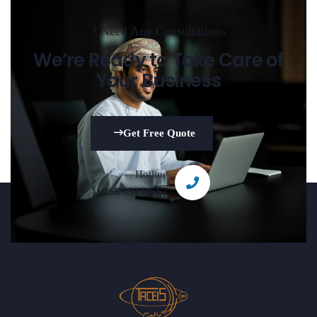
Need Any Consultations ?
We’re Ready to Take Care of
Your Business
Get Free Quote
Hotline
+968 99414567