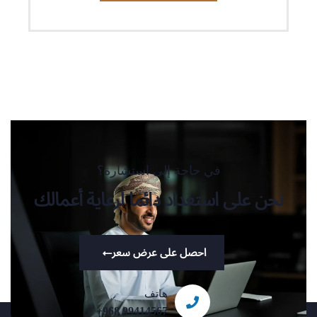
في حاجة إلى استشارة؟
نحن على استعداد دائما لرعاية أعمالك
احصل على عرض سعر
هاتف
+968 99414567