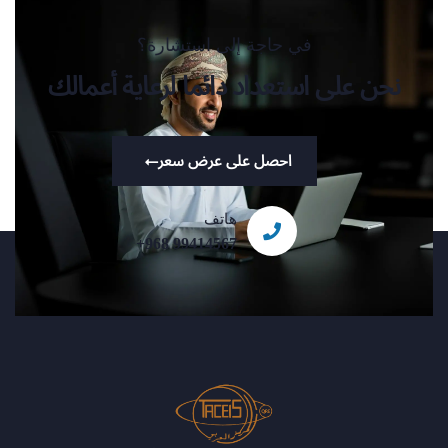
في حاجة إلى استشارة؟
نحن على استعداد دائما لرعاية أعمالك
احصل على عرض سعر
هاتف
+968 99414567