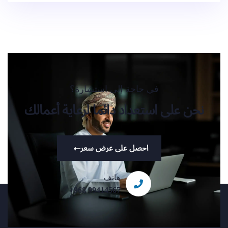
في حاجة إلى استشارة؟
نحن على استعداد دائما لرعاية أعمالك
احصل على عرض سعر
هاتف
+968 99414567