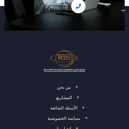
هاتف
+968 99414567
من نحن
المشاريع
الأسئلة الشائعة
سياسة الخصوصية
اتصل بنا